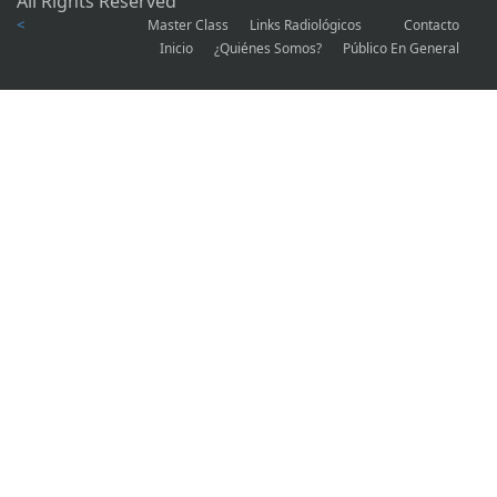
All Rights Reserved
<
Master Class
Links Radiológicos
Contacto
Inicio
¿Quiénes Somos?
Público En General