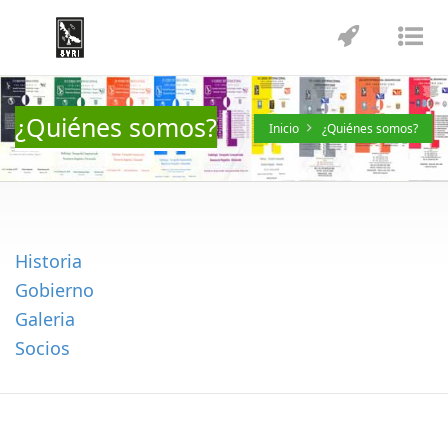
Toggle
Tog
navigatio
nav
¿Quiénes somos?
Inicio
¿Quiénes somos?
Historia
Gobierno
Galeria
Socios