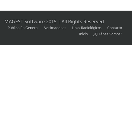
MAGEST Software 2015 | All Rights Reserved
Público En General
VerImagenes
Links Radiológicos
Contacto
Inicio
¿Quiénes Somos?